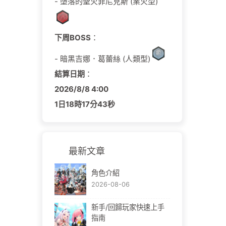
- 墮落的聖火菲尼克斯 (業火型)
下周BOSS
：
- 暗黑吉娜．葛蕾絲 (人類型)
結算日期
：
2026/
8/
8
4:00
1日
18時
17分
42秒
最新文章
角色介紹
2026-08-06
新手/回歸玩家快速上手
指南