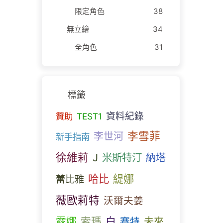
限定角色
38
無立繪
34
全角色
31
標籤
資料紀錄
贊助
TEST1
李雪菲
李世河
新手指南
徐維莉
J
米斯特汀
納塔
哈比
緹娜
蕾比雅
薇歐莉特
沃爾夫姜
露娜
索瑪
白
未來
賽特