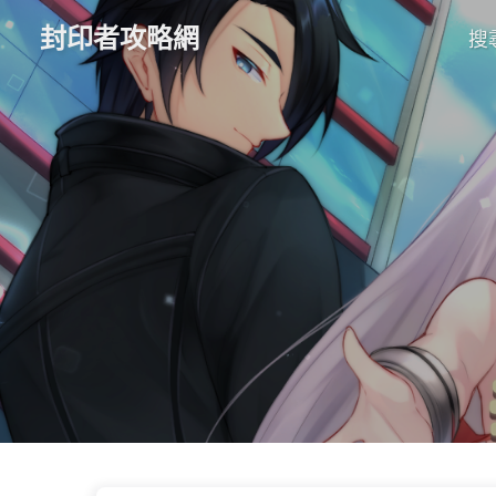
封印者攻略網
搜