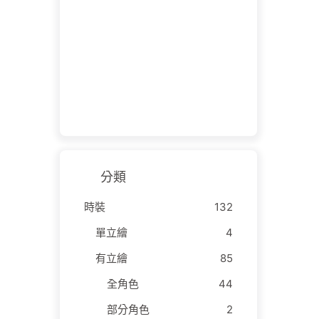
分類
時裝
132
單立繪
4
有立繪
85
全角色
44
部分角色
2