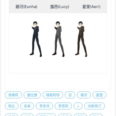
銀河(Eunha)
露西(Lucy)
愛里(Aeri)
徐維莉
蕾比雅
薇歐莉特
白
銀河
愛里
哈比
未來
李世河
李雪菲
J
米斯特汀