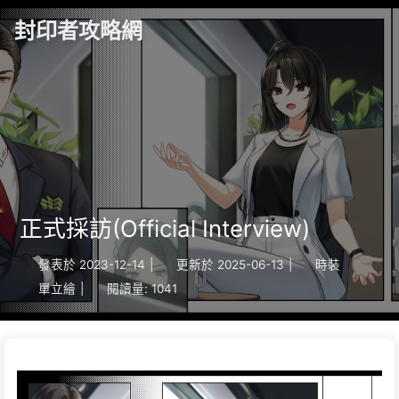
封印者攻略網
正式採訪(Official Interview)
發表於
2023-12-14
|
更新於
2025-06-13
|
時裝
單立繪
|
閱讀量:
1041