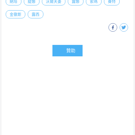
納塔
緹娜
沃爾夫姜
露娜
索瑪
賽特
金徹斯
露西
贊助