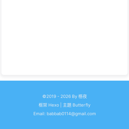
©2019 - 2026 By 梧夜
框架
Hexo
|
主題
Butterfly
Email:
babbab0114@gmail.com