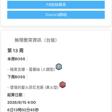
FB粉絲專頁
Discord群組
無限衝突資訊（台版）
第 13 周
本周BOSS
：
- 暗黑吉娜．葛蕾絲 (人類型)
下周BOSS
：
- 墮落的聖火菲尼克斯 (業火型)
結算日期
：
2026/
8/
15
4:00
6日
13時
02分
44秒