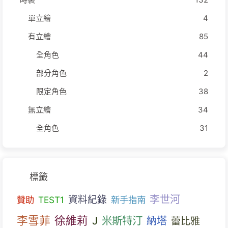
單立繪
4
有立繪
85
全角色
44
部分角色
2
限定角色
38
無立繪
34
全角色
31
標籤
李世河
資料紀錄
贊助
TEST1
新手指南
李雪菲
徐維莉
J
米斯特汀
納塔
蕾比雅