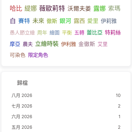
哈比
薇歐莉特
緹娜
露娜
索瑪
沃爾夫姜
白
未來
賽特
銀河
露西
愛里
伊莉雅
徹斯
蕾比亞
愚人節立繪
周年
繪圖
平衡
五轉
特莉絲
立繪時裝
金徹斯
摩亞
農夫
伊利雅
艾里
可染色
限定角色
歸檔
八月 2026
10
七月 2026
2
六月 2026
1
五月 2026
2