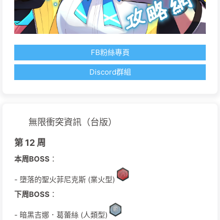
FB粉絲專頁
Discord群組
無限衝突資訊（台版）
第 12 周
本周BOSS
：
- 墮落的聖火菲尼克斯 (業火型)
下周BOSS
：
- 暗黑吉娜．葛蕾絲 (人類型)