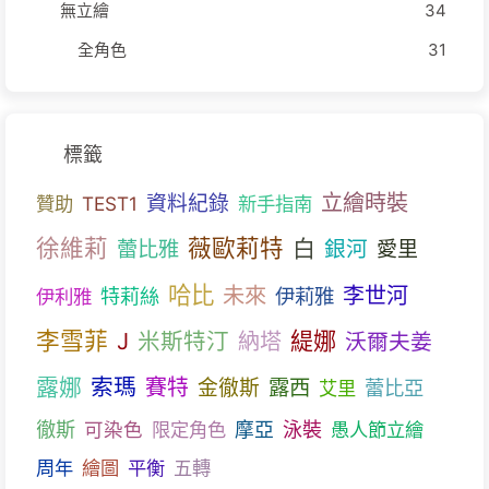
無立繪
34
全角色
31
標籤
立繪時裝
資料紀錄
贊助
TEST1
新手指南
徐維莉
薇歐莉特
白
蕾比雅
銀河
愛里
哈比
未來
李世河
特莉絲
伊莉雅
伊利雅
李雪菲
J
米斯特汀
緹娜
納塔
沃爾夫姜
露娜
索瑪
賽特
露西
金徹斯
蕾比亞
艾里
徹斯
可染色
限定角色
摩亞
泳裝
愚人節立繪
周年
繪圖
平衡
五轉