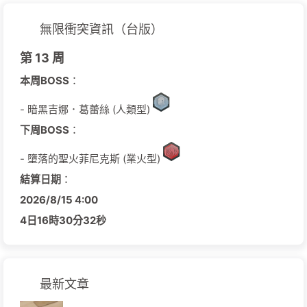
無限衝突資訊（台版）
第 13 周
本周BOSS
：
- 暗黑吉娜．葛蕾絲 (人類型)
下周BOSS
：
- 墮落的聖火菲尼克斯 (業火型)
結算日期
：
2026/
8/
15
4:00
4日
16時
30分
32秒
最新文章