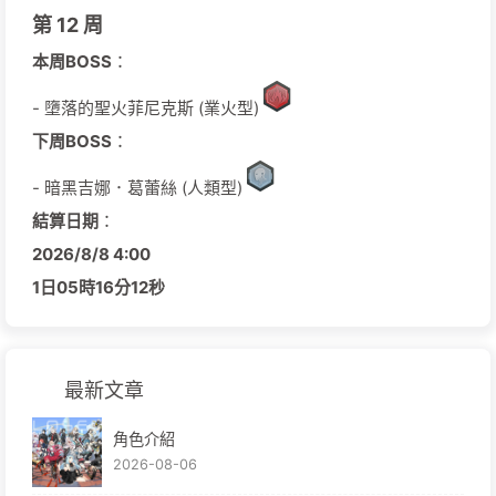
第 12 周
本周BOSS
：
- 墮落的聖火菲尼克斯 (業火型)
下周BOSS
：
- 暗黑吉娜．葛蕾絲 (人類型)
結算日期
：
2026/
8/
8
4:00
1日
05時
16分
11秒
最新文章
角色介紹
2026-08-06