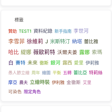
標籤
李世河
資料紀錄
贊助
TEST1
新手指南
李雪菲
徐維莉
J
米斯特汀
納塔
蕾比雅
哈比
薇歐莉特
緹娜
露娜
索瑪
沃爾夫姜
白
未來
賽特
銀河
露西
愛里
伊莉雅
徹斯
蕾比亞
愚人節立繪
周年
繪圖
平衡
五轉
特莉絲
立繪時裝
金徹斯
摩亞
農夫
伊利雅
艾里
可染色
限定角色