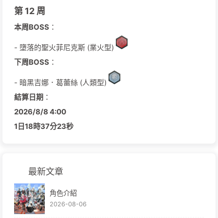
第 12 周
本周BOSS
：
- 墮落的聖火菲尼克斯 (業火型)
下周BOSS
：
- 暗黑吉娜．葛蕾絲 (人類型)
結算日期
：
2026/
8/
8
4:00
1日
18時
37分
22秒
最新文章
角色介紹
2026-08-06