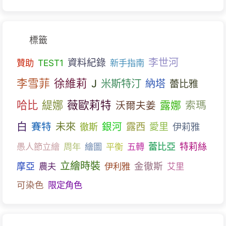
標籤
李世河
資料紀錄
贊助
TEST1
新手指南
李雪菲
徐維莉
J
米斯特汀
納塔
蕾比雅
哈比
薇歐莉特
緹娜
露娜
索瑪
沃爾夫姜
白
未來
賽特
銀河
露西
愛里
伊莉雅
徹斯
蕾比亞
愚人節立繪
周年
繪圖
平衡
五轉
特莉絲
立繪時裝
金徹斯
摩亞
農夫
伊利雅
艾里
可染色
限定角色