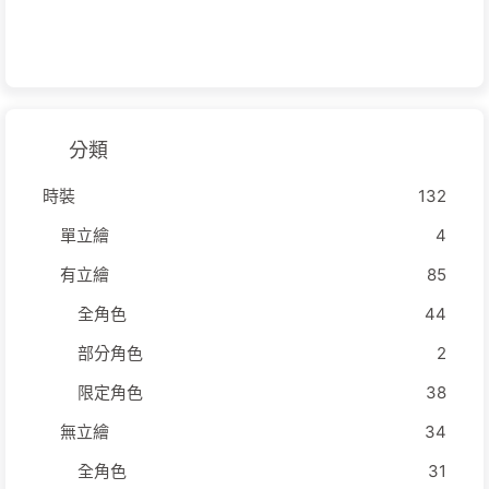
分類
時裝
132
單立繪
4
有立繪
85
全角色
44
部分角色
2
限定角色
38
無立繪
34
全角色
31