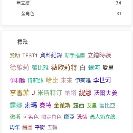
無立繪
34
全角色
31
標籤
立繪時裝
資料紀錄
贊助
TEST1
新手指南
徐維莉
薇歐莉特
白
蕾比雅
銀河
愛里
哈比
未來
李世河
特莉絲
伊莉雅
伊利雅
李雪菲
J
米斯特汀
緹娜
納塔
沃爾夫姜
露娜
索瑪
賽特
露西
金徹斯
蕾比亞
艾里
徹斯
可染色
限定角色
摩亞
泳裝
愚人節立繪
周年
繪圖
平衡
五轉