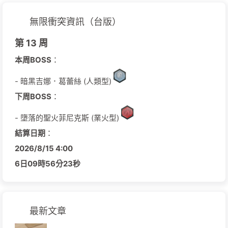
無限衝突資訊（台版）
第 13 周
本周BOSS
：
- 暗黑吉娜．葛蕾絲 (人類型)
下周BOSS
：
- 墮落的聖火菲尼克斯 (業火型)
結算日期
：
2026/
8/
15
4:00
6日
09時
56分
22秒
最新文章