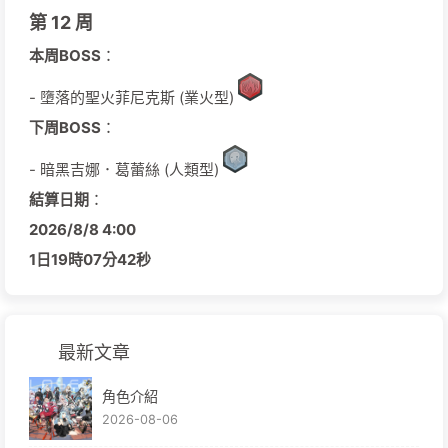
第 12 周
本周BOSS
：
- 墮落的聖火菲尼克斯 (業火型)
下周BOSS
：
- 暗黑吉娜．葛蕾絲 (人類型)
結算日期
：
2026/
8/
8
4:00
1日
19時
07分
41秒
最新文章
角色介紹
2026-08-06