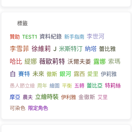
標籤
李世河
資料紀錄
贊助
TEST1
新手指南
李雪菲
徐維莉
J
米斯特汀
納塔
蕾比雅
哈比
薇歐莉特
緹娜
露娜
索瑪
沃爾夫姜
白
未來
賽特
銀河
露西
愛里
伊莉雅
徹斯
蕾比亞
愚人節立繪
周年
繪圖
平衡
五轉
特莉絲
立繪時裝
金徹斯
摩亞
農夫
伊利雅
艾里
可染色
限定角色