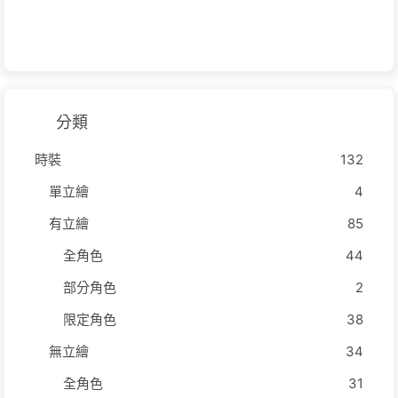
分類
時裝
132
單立繪
4
有立繪
85
全角色
44
部分角色
2
限定角色
38
無立繪
34
全角色
31