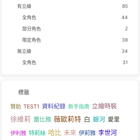
有立繪
85
全角色
44
部分角色
2
限定角色
38
無立繪
34
全角色
31
標籤
立繪時裝
資料紀錄
贊助
TEST1
新手指南
徐維莉
薇歐莉特
白
蕾比雅
銀河
愛里
哈比
未來
李世河
特莉絲
伊莉雅
伊利雅