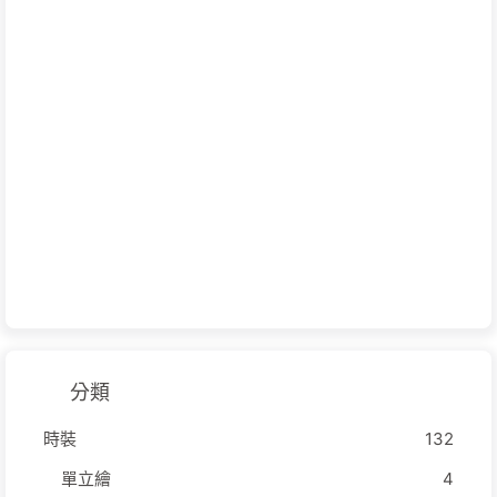
分類
時裝
132
單立繪
4