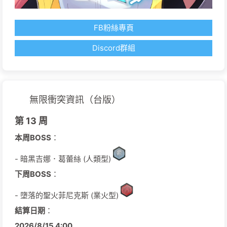
FB粉絲專頁
Discord群組
無限衝突資訊（台版）
第 13 周
本周BOSS
：
- 暗黑吉娜．葛蕾絲 (人類型)
下周BOSS
：
- 墮落的聖火菲尼克斯 (業火型)
結算日期
：
2026/
8/
15
4:00