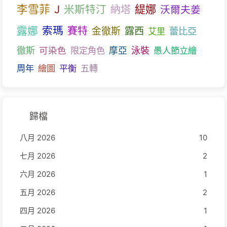
李雪菲
J
米斯特汀
緹娜
納塔
沃爾夫姜
露娜
索瑪
賽特
露西
金徹斯
蕾比亞
艾里
徹斯
可染色
限定角色
摩亞
泳裝
愚人節立繪
周年
繪圖
平衡
五轉
歸檔
八月 2026
10
七月 2026
2
六月 2026
1
五月 2026
2
四月 2026
1