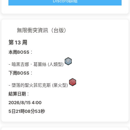
Discord群組
無限衝突資訊（台版）
第 13 周
本周BOSS
：
- 暗黑吉娜．葛蕾絲 (人類型)
下周BOSS
：
- 墮落的聖火菲尼克斯 (業火型)
結算日期
：
2026/
8/
15
4:00
5日
21時
08分
52秒