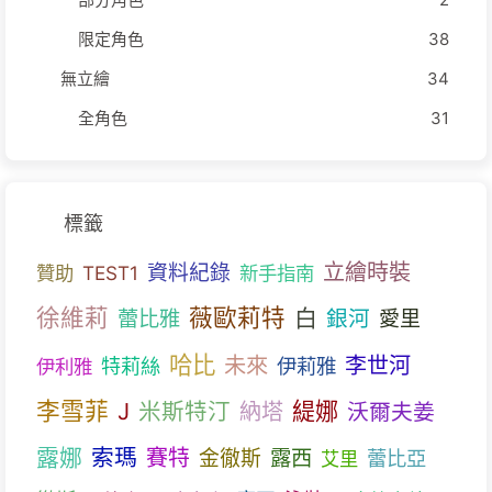
限定角色
38
無立繪
34
全角色
31
標籤
立繪時裝
資料紀錄
贊助
TEST1
新手指南
徐維莉
薇歐莉特
白
蕾比雅
銀河
愛里
哈比
未來
李世河
特莉絲
伊莉雅
伊利雅
李雪菲
J
米斯特汀
緹娜
納塔
沃爾夫姜
露娜
索瑪
賽特
露西
金徹斯
蕾比亞
艾里