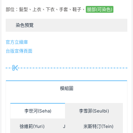
部位：髮型、上衣、下衣、手套、鞋子、
腿部(可染色)
染色預覽
官方立繪庫
台版宣傳頁面
模組圖
李世河(Seha)
李雪菲(Seulbi)
徐維莉(Yuri)
J
米斯特汀(Tein)