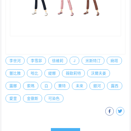
李世河
李雪菲
徐維莉
J
米斯特汀
納塔
蕾比雅
哈比
緹娜
薇歐莉特
沃爾夫姜
露娜
索瑪
白
賽特
未來
銀河
露西
愛里
金徹斯
可染色