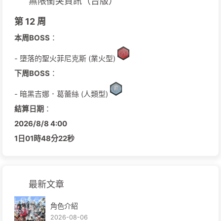
無限衝突資訊（台版）
第 12 周
本周BOSS
：
- 墮落的聖火菲尼克斯 (業火型)
下周BOSS
：
- 暗黑吉娜．葛蕾絲 (人類型)
結算日期
：
2026/
8/
8
4:00
1日
01時
48分
21秒
最新文章
角色介紹
2026-08-06