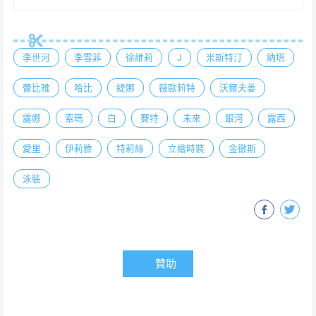
李世河
李雪菲
徐維莉
J
米斯特汀
納塔
蕾比雅
哈比
緹娜
薇歐莉特
沃爾夫姜
露娜
索瑪
白
賽特
未來
銀河
露西
愛里
伊莉雅
特莉絲
立繪時裝
金徹斯
泳裝
贊助