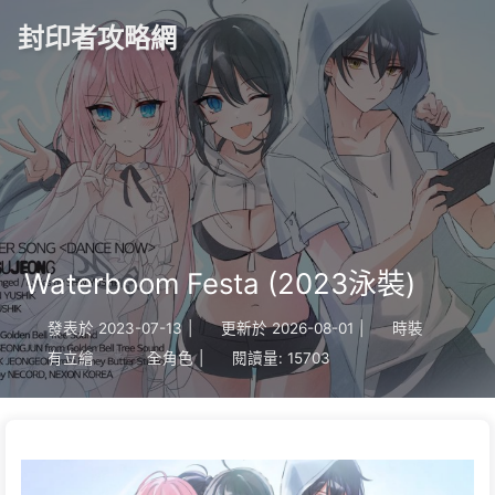
封印者攻略網
Waterboom Festa (2023泳裝)
發表於
2023-07-13
|
更新於
2026-08-01
|
時裝
有立繪
全角色
|
閱讀量:
15703