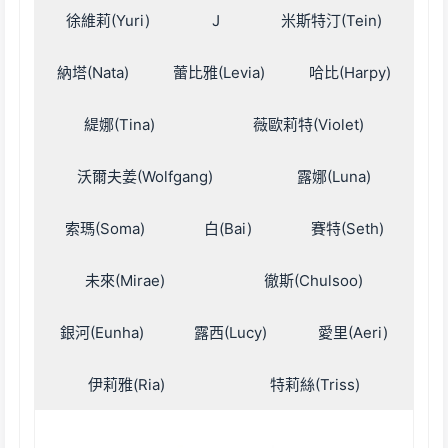
徐維莉(Yuri)
J
米斯特汀(Tein)
納塔(Nata)
蕾比雅(Levia)
哈比(Harpy)
緹娜(Tina)
薇歐莉特(Violet)
沃爾夫姜(Wolfgang)
露娜(Luna)
索瑪(Soma)
白(Bai)
賽特(Seth)
未來(Mirae)
徹斯(Chulsoo)
銀河(Eunha)
露西(Lucy)
愛里(Aeri)
伊莉雅(Ria)
特莉絲(Triss)