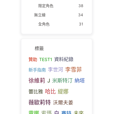
限定角色
38
無立繪
34
全角色
31
標籤
資料紀錄
贊助
TEST1
李雪菲
李世河
新手指南
徐維莉
J
米斯特汀
納塔
哈比
緹娜
蕾比雅
薇歐莉特
沃爾夫姜
露娜
索瑪
白
未來
賽特