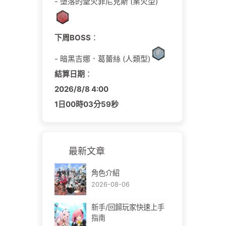
- 墮落的聖火菲尼克斯 (業火型)
下周BOSS
：
- 暗黑吉娜．葛蕾絲 (人類型)
結算日期
：
2026/
8/
8
4:00
1日
00時
03分
58秒
最新文章
角色介紹
2026-08-06
新手/回歸玩家快速上手
指南