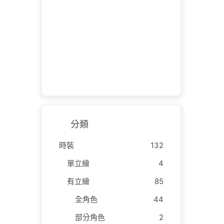
分類
時裝
132
單立繪
4
有立繪
85
全角色
44
部分角色
2