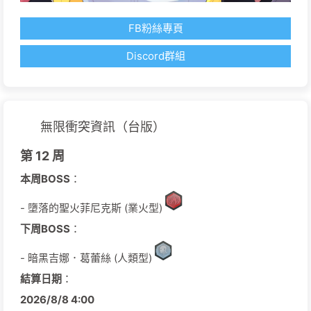
FB粉絲專頁
Discord群組
無限衝突資訊（台版）
第 12 周
本周BOSS
：
- 墮落的聖火菲尼克斯 (業火型)
下周BOSS
：
- 暗黑吉娜．葛蕾絲 (人類型)
結算日期
：
2026/
8/
8
4:00