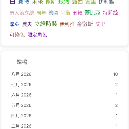
白
未來
賽特
銀河
露西
愛里
伊莉雅
徹斯
蕾比亞
愚人節立繪
周年
繪圖
平衡
五轉
特莉絲
立繪時裝
金徹斯
摩亞
農夫
伊利雅
艾里
可染色
限定角色
歸檔
八月 2026
10
七月 2026
2
六月 2026
1
五月 2026
2
四月 2026
1
二月 2026
1