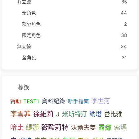
有立繪
85
全角色
44
部分角色
2
限定角色
38
無立繪
34
全角色
31
標籤
李世河
資料紀錄
贊助
TEST1
新手指南
李雪菲
徐維莉
J
米斯特汀
納塔
蕾比雅
哈比
薇歐莉特
緹娜
露娜
索瑪
沃爾夫姜