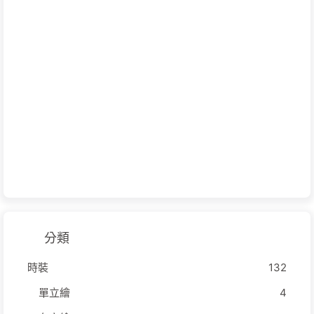
分類
時裝
132
單立繪
4